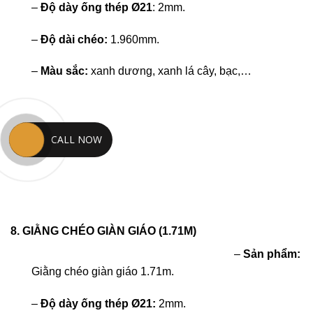
–
Độ dày ống thép Ø21
: 2mm.
–
Độ dài chéo:
1.960mm.
–
Màu sắc:
xanh dương, xanh lá cây, bạc,…
CALL NOW
8. GIẰNG CHÉO GIÀN GIÁO (1.71M)
–
Sản phẩm:
Giằng chéo giàn giáo 1.71m.
–
Độ dày ống thép Ø21:
2mm.